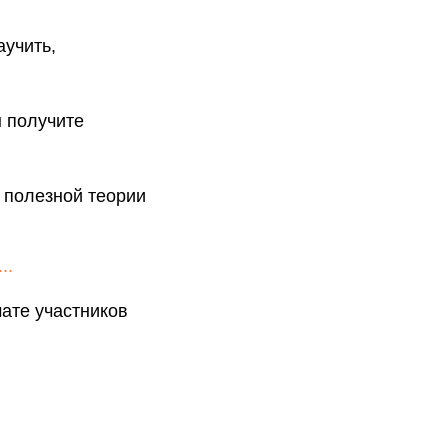
аучить,
ы получите
о полезной теории
..
чате участников