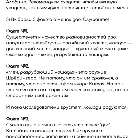
Алабина. Рекомендуем сходить, чтобы вживую
увидеть, как выглядят настоящие китайские мечи!
3) Выбрали 3 факта о мечах дао. Слушайте!
Факт №1.
Существует множество разновидностей дао:
например, нювэйдао — дао «бычий хвост», люедао —
дао «ивовый лист», чандао — «длинный меч» и даже
чжаньмадао — «меч, разрубающий лошадь».
Факт №2.
«Меч, разрубающий лошадь» - это оружие
Шрёдингера. Не потому, что он им сражался, а
потому, что оно есть в фольклоре Китая. Но при
этом его нет ни в археологических находках, ни на
старинных изображениях.
И пока исследователи грустят, лошади радуются.
Факт №3.
Сложно однозначно сказать что такое "дао".
Китайцы называют так любое оружие с
односторонней заточкой - и обычно имеют в виду